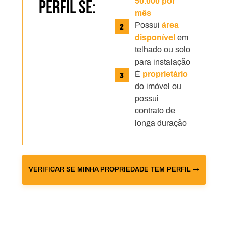
50.000 por
PERFIL SE:
mês
Possui
área
disponível
em
telhado ou solo
para instalação
É
proprietário
do imóvel ou
possui
contrato de
longa duração
VERIFICAR SE MINHA PROPRIEDADE TEM PERFIL →