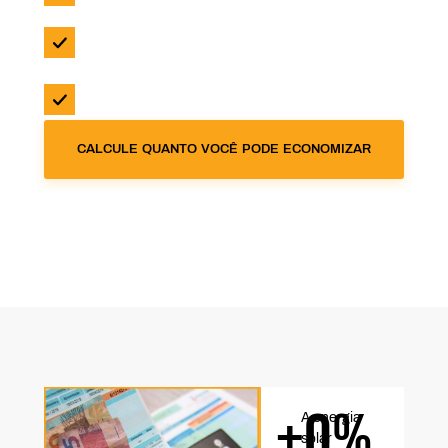
Sistema dimensionado para a demanda da
propriedade
Solução completa: projeto, instalação e
acompanhamento
CALCULE QUANTO VOCÊ PODE ECONOMIZAR
+
0
%
A energia
solar