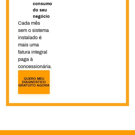
consumo
do seu
negócio
Cada mês
sem o sistema
instalado é
mais uma
fatura integral
paga à
concessionária.
QUERO MEU
DIAGNÓSTICO
GRATUITO AGORA