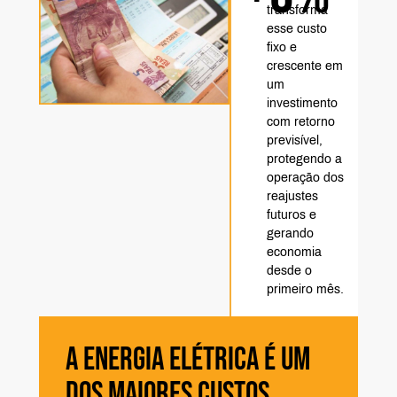
transforma
esse custo
fixo e
crescente em
um
investimento
com retorno
previsível,
protegendo a
operação dos
reajustes
futuros e
gerando
economia
desde o
primeiro mês.
A ENERGIA ELÉTRICA É UM
DOS MAIORES CUSTOS