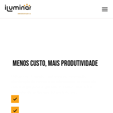
ENERGIA SOLAR PARA O AGRONEGÓCIO:
MENOS CUSTO, MAIS PRODUTIVIDADE
E OPERAÇÃO INDEPENDENTE DA REDE
Hidroponia, Irrigação, resfriamento, iluminação,
eletrificação de cercas e beneficiamento funcionando
com energia própria, gerada no campo, sem sofrer
depender de tarifas que sobem todo ano.
Economia de até 90% na conta de energia
Retorno do investimento em 3 a 5 anos