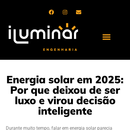
QUEM SOMOS
SETORES DE ATUAÇÃO
PRODUTOS E SERVIÇOS
Energia solar em 2025:
Por que deixou de ser
luxo e virou decisão
inteligente
Durante muito tempo, falar em energia solar parecia