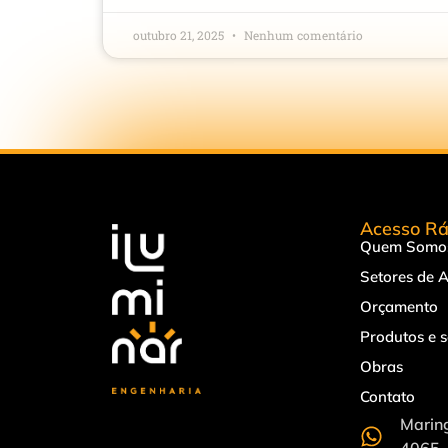
outubro 21, 2025
Nenhum comentário
Acesso Rá
Quem Somo
Setores de 
Orçamento
Produtos e s
Obras
Contato
Maring