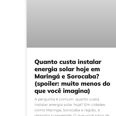
Quanto custa instalar
energia solar hoje em
Maringá e Sorocaba?
(spoiler: muito menos do
que você imagina)
A pergunta é comum: quanto custa
instalar energia solar hoje? Em cidades
como Maringá, Sorocaba e região, a
resposta surpreende: O que você paga de