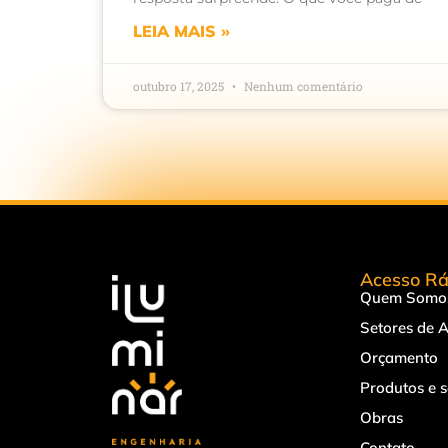
LEIA MAIS »
outubro 17, 2025
Nenhum comentário
Acesso Rá
Quem Somo
Setores de 
Orçamento
Produtos e s
Obras
Contato