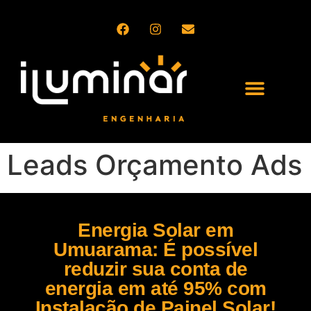
QUEM SOMOS
SETORES DE ATUAÇÃO
PRODUTOS E SERVIÇOS
Leads Orçamento Ads
Energia Solar em
Umuarama: É possível
reduzir sua conta de
energia em até 95% com
Instalação de Painel Solar!